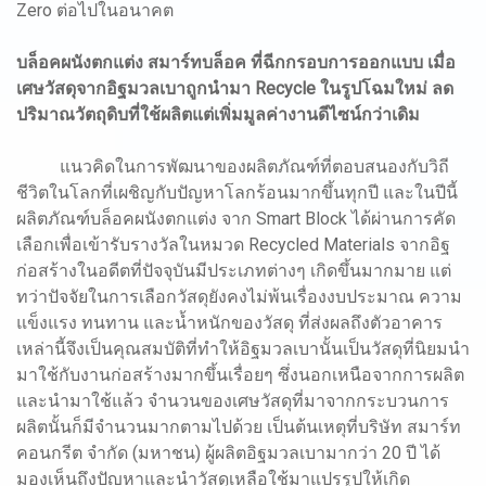
Zero ต่อไปในอนาคต
บล็อคผนังตกแต่ง สมาร์ทบล็อค ที่ฉีกกรอบการออกแบบ เมื่อ
เศษวัสดุจากอิฐมวลเบาถูกนำมา Recycle ในรูปโฉมใหม่ ลด
ปริมาณวัตถุดิบที่ใช้ผลิตแต่เพิ่มมูลค่างานดีไซน์กว่าเดิม
แนวคิดในการพัฒนาของผลิตภัณฑ์ที่ตอบสนองกับวิถี
ชีวิตในโลกที่เผชิญกับปัญหาโลกร้อนมากขึ้นทุกปี และในปีนี้
ผลิตภัณฑ์บล็อคผนังตกแต่ง จาก Smart Block ได้ผ่านการคัด
เลือกเพื่อเข้ารับรางวัลในหมวด Recycled Materials จากอิฐ
ก่อสร้างในอดีตที่ปัจจุบันมีประเภทต่างๆ เกิดขึ้นมากมาย แต่
ทว่าปัจจัยในการเลือกวัสดุยังคงไม่พ้นเรื่องงบประมาณ ความ
แข็งแรง ทนทาน และน้ำหนักของวัสดุ ที่ส่งผลถึงตัวอาคาร
เหล่านี้จึงเป็นคุณสมบัติที่ทำให้อิฐมวลเบานั้นเป็นวัสดุที่นิยมนำ
มาใช้กับงานก่อสร้างมากขึ้นเรื่อยๆ ซึ่งนอกเหนือจากการผลิต
และนำมาใช้แล้ว จำนวนของเศษวัสดุที่มาจากกระบวนการ
ผลิตนั้นก็มีจำนวนมากตามไปด้วย เป็นต้นเหตุที่บริษัท สมาร์ท
คอนกรีต จำกัด (มหาชน) ผู้ผลิตอิฐมวลเบามากว่า 20 ปี ได้
มองเห็นถึงปัญหาและนำวัสดุเหลือใช้มาแปรรูปให้เกิด