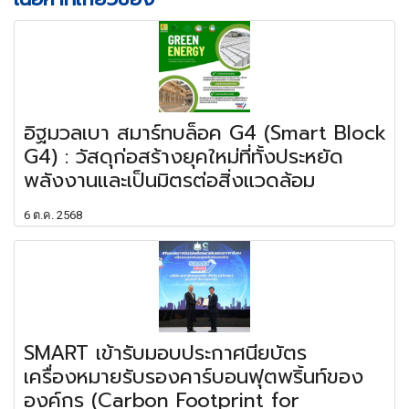
อิฐมวลเบา สมาร์ทบล็อค G4 (Smart Block
G4) : วัสดุก่อสร้างยุคใหม่ที่ทั้งประหยัด
พลังงานและเป็นมิตรต่อสิ่งแวดล้อม
6 ต.ค. 2568
SMART เข้ารับมอบประกาศนียบัตร
เครื่องหมายรับรองคาร์บอนฟุตพริ้นท์ของ
องค์กร (Carbon Footprint for