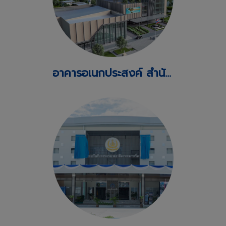
อาคารอเนกประสงค์ สำนักงานทรัพยากรนำแห่งชาติ ตำบลตลาด อำเภอปากเกร็ด จังหวัดนนทบุรี