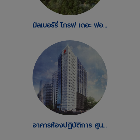
มัลเบอร์รี่ โกรฟ เดอะ ฟอเรสเทียส์ คอนโดมิเนียม
อาคารห้องปฏิบัติการ ศูนย์วิจัยและนวัตกรรมงานบริการ โรงพยาบาลจุฬาลงกรณ์ สภากาชาดไทย