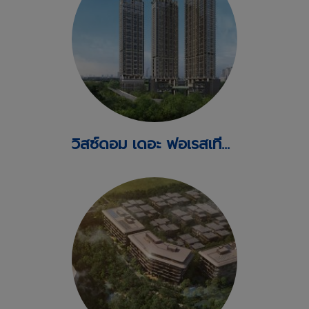
วิสซ์ดอม เดอะ ฟอเรสเทียส์ เพ็ทโทเปีย