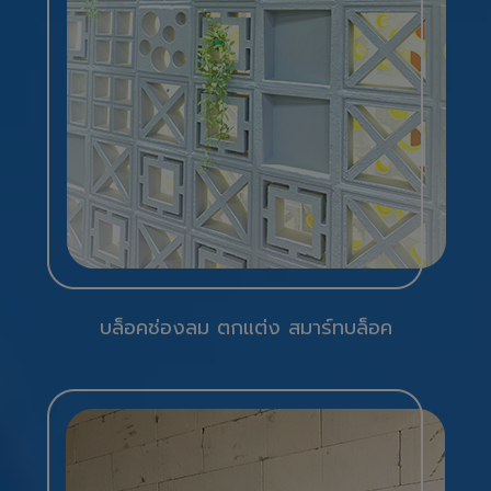
บล็อคช่องลม ตกแต่ง สมาร์ทบล็อค