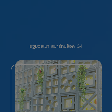
อิฐมวลเบา สมาร์ทบล็อค G4