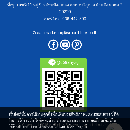
ที่อยู่ : เลขที่ 11 หมู่ 9 ถ.บ้านบึง-แกลง ต.หนองอิรุณ อ.บ้านบึง จ.ชลบุรี
20220
เบอร์โทร : 038-442-500
อีเมล : marketing@smartblock.co.th
@058ahyzg
เว็บไซต์นี้มีการใช้งานคุกกี้ เพื่อเพิ่มประสิทธิภาพและประสบการณ์ที่ดี
ในการใช้งานเว็บไซต์ของท่าน ท่านสามารถอ่านรายละเอียดเพิ่มเติม
© Copyright 2018 All Rights Reserved. smartblock.co.th
ได้ที่
นโยบายความเป็นส่วนตัว
และ
นโยบายคุกกี้