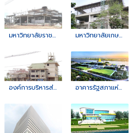
มหาวิทยาลัยราชภัฎพิบูลสงคราม จ.พิษณุโลก
มหาวิทยาลัยเกษตรศาสตร์ บางเขน กรุงเทพฯ
องค์การบริหารส่วนตำบลบ้านเป็ด จ.ขอนแก่น
อาคารรัฐสภาแห่งใหม่