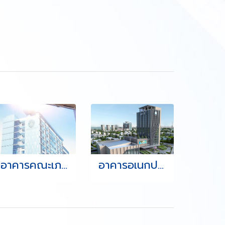
อาคารคณะเภสัชศาสตร์ มหาวิทยาลัยบูรพา จ.ชลบุรี
อาคารอเนกประสงค์ สำนักงานทรัพยากรนำแห่งชาติ ตำบลตลาด อำเภอปากเกร็ด จังหวัดนนทบุรี