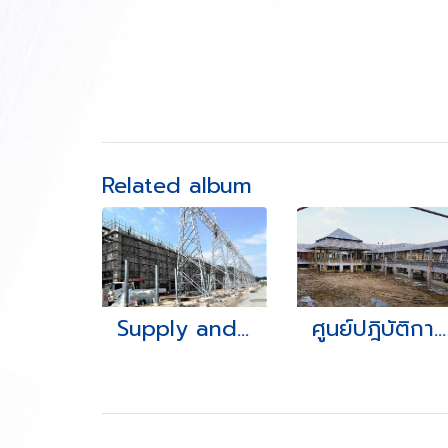
Related album
Supply and Construction of 230/115 kV Ao Phai Substation (GIS) by Electric Generating Authority of Thailand
ศูนย์ปฎิบัติการและฝึกอบรมด้านความปลอดภัยและความปลอดภัยพร้อมอุปกรณ์การฝึกอบรมประกอบอาคาร ต.บ้านท้ายใหม่ อ.เมือง จ.สมุทรปราการ เจ้าของโครงการ กรมท่าอากาศยาน