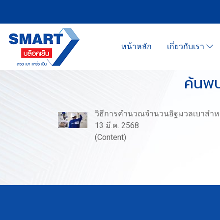
หน้าหลัก
เกี่ยวกับเรา
ค้นพบ
วิธีการคำนวณจำนวนอิฐมวลเบาสำหรั
13 มี.ค. 2568
(Content)