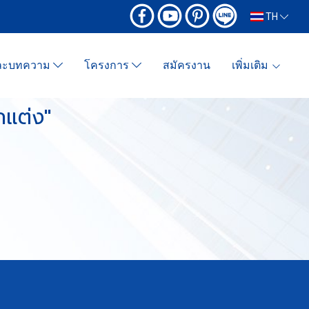
TH
และบทความ
โครงการ
สมัครงาน
เพิ่มเติม
กแต่ง"