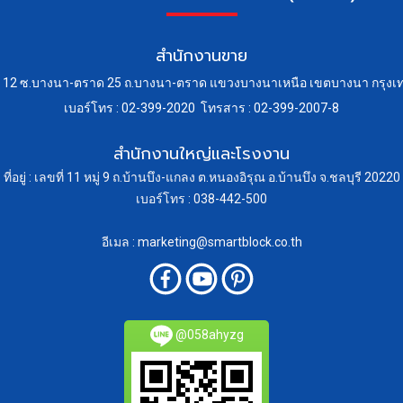
สำนักงานขาย
 24 หมู่ 12 ซ.บางนา-ตราด 25 ถ.บางนา-ตราด แขวงบางนาเหนือ เขตบางนา กร
เบอร์โทร : 02-399-2020 โทรสาร : 02-399-2007-8
สำนักงานใหญ่และโรงงาน
ที่อยู่ : เลขที่ 11 หมู่ 9 ถ.บ้านบึง-แกลง ต.หนองอิรุณ อ.บ้านบึง จ.ชลบุรี 20220
เบอร์โทร : 038-442-500
อีเมล : marketing@smartblock.co.th
@058ahyzg