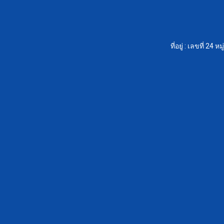
ที่อยู่ : เลขที่