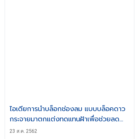
ไอเดียการนำบล็อกช่องลม แบบบล็อคดาว
กระจายมาตกแต่งทดแทนฝ้าเพื่อช่วยลด
การส่องสว่างของแสง และลดความร้อนที่
23 ส.ค. 2562