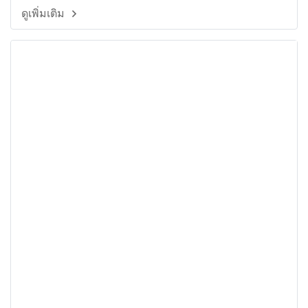
ดูเพิ่มเติม