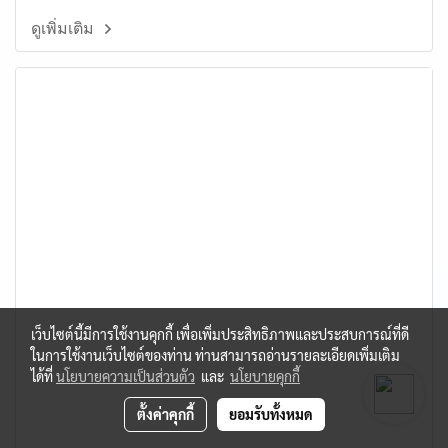
ดูเพิ่มเติม
เว็บไซต์นี้มีการใช้งานคุกกี้ เพื่อเพิ่มประสิทธิภาพและประสบการณ์ที่ดี
ในการใช้งานเว็บไซต์ของท่าน ท่านสามารถอ่านรายละเอียดเพิ่มเติม
ได้ที่
นโยบายความเป็นส่วนตัว
และ
นโยบายคุกกี้
ตั้งค่าคุกกี้
ยอมรับทั้งหมด