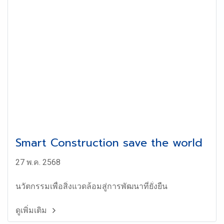
Smart Construction save the world
27 พ.ค. 2568
นวัตกรรมเพื่อสิ่งแวดล้อมสู่การพัฒนาที่ยั่งยืน
ดูเพิ่มเติม