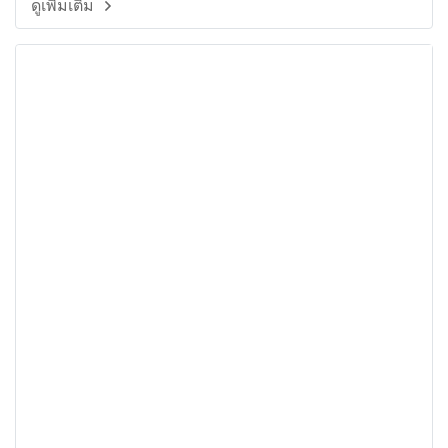
ดูเพิ่มเติม