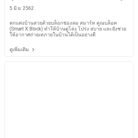
โล่ง โปร่ง สบาย และยังช่วยให้อากาศ
5 มิ.ย. 2562
ถ่ายเทภายในบ้านได้เป็นอย่างดี
ตกแต่งบ้านสวยด้วยบล็อกช่องลม สมาร์ท คูณบล็อค
(Smart X Block) ทำให้บ้านดูโล่ง โปร่ง สบาย และยังช่วย
ให้อากาศถ่ายเทภายในบ้านได้เป็นอย่างดี
ดูเพิ่มเติม